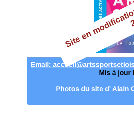
Email: accueil@artssportsetlois
Mis à jour
Photos du site d' Alain C
Accueil du public: Ma
ARTS SPORTS ET L
Espace Guy LEZAUD - 21 Pla
d'Aigues 